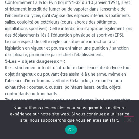
Conformément à la loi Evin (loi n°91-32 du 10 janvier 1991), il est
strictement interdit de fumer ou de vapoter dans l’ensemble de
l’enceinte du lycée, qu’il s’agisse des espaces intérieurs (bâtiments,
salles, couloirs) ou extérieurs (cours, abords des bâtiments,
installations sportives). Cette interdiction s’applique également lors
des déplacements liés à l’éducation physique et sportive (EPS).
Le non-respect de cette règle constitue une infraction à la
législation en vigueur et pourra entraîner une punition / sanction
disciplinaire, prononcée par le chef d’établissement.
5-Les « objets dangereux »
:
Il est strictement interdit d’introduire dans l’enceinte du lycée tout
objet dangereux ou pouvant être assimilé à une arme, même en
l’absence d’intention malveillante. Cela inclut, de manière non
exhaustive : couteaux, cutters, pointeurs lasers, outils, objets
contondants ou tranchants.
Tout manquement à cette règle pourra donner lieu à une sanction
disciplinaire, en fonction de la gravité des faits et du contexte.
Nous utilisons des cookies pour vous garantir la meilleure
expérience sur notre site web. Si vous continuez à utiliser ce
site, nous supposerons que vous en êtes satisfait.
G. Défaillances aux règles de vie
Ok