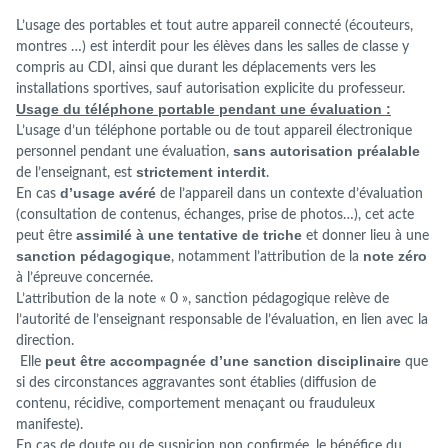
L’usage des portables et tout autre appareil connecté (écouteurs,
montres …) est interdit pour les élèves dans les salles de classe y
compris au CDI, ainsi que durant les déplacements vers les
installations sportives, sauf autorisation explicite du professeur.
Usage du téléphone portable pendant une évaluation :
L’usage d’un téléphone portable ou de tout appareil électronique
sans autorisation préalable
personnel pendant une évaluation,
strictement interdit
de l’enseignant, est
.
d’usage avéré
En cas
de l’appareil dans un contexte d’évaluation
(consultation de contenus, échanges, prise de photos…), cet acte
assimilé à une tentative de triche
peut être
et donner lieu à une
sanction pédagogique
note zéro
, notamment l’attribution de la
à l’épreuve concernée.
L’attribution de la note « 0 », sanction pédagogique relève de
l’autorité de l’enseignant responsable de l’évaluation, en lien avec la
direction.
peut être accompagnée d’une sanction disciplinaire
Elle
que
si des circonstances aggravantes sont établies (diffusion de
contenu, récidive, comportement menaçant ou frauduleux
manifeste).
En cas de doute ou de suspicion non confirmée, le bénéfice du