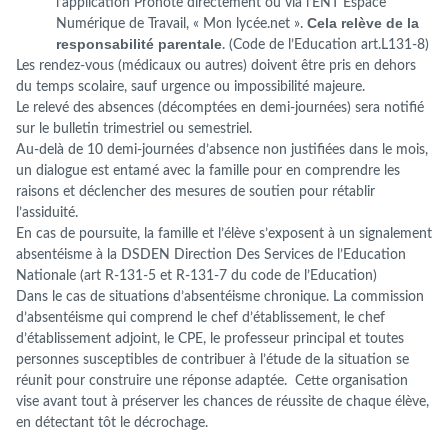
l’application Pronote directement ou via l’ENT Espace
Cela
relève de la
Numérique de Travail, « Mon lycée.net ».
responsabilité parentale
. (Code de l’Education art.L131-8)
Les rendez-vous (médicaux ou autres) doivent être pris en dehors
du temps scolaire, sauf urgence ou impossibilité majeure.
Le relevé des absences (décomptées en demi-journées) sera notifié
sur le bulletin trimestriel ou semestriel.
Au-delà de 10 demi-journées d’absence non justifiées dans le mois,
un dialogue est entamé avec la famille pour en comprendre les
raisons et déclencher des mesures de soutien pour rétablir
l’assiduité.
En cas de poursuite, la famille et l’élève s’exposent à un signalement
absentéisme à la DSDEN Direction Des Services de l’Education
Nationale (art R-131-5 et R-131-7 du code de l’Education)
Dans le cas de situation
s
d’absentéisme chronique. La commission
d’absentéisme qui comprend le chef d’établissement, le chef
d’établissement adjoint, le CPE, le professeur principal et toutes
personnes susceptibles de contribuer à l’étude de la situation se
réunit pour construire une réponse adaptée. Cette organisation
vise avant tout à préserver les chances de réussite de chaque élève,
en détectant tôt le décrochage.