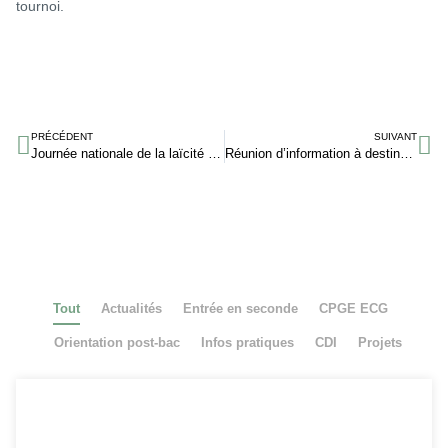
tournoi.
PRÉCÉDENT
SUIVANT
Journée nationale de la laïcité – 9 décembre 2025
Réunion d’information à destination des parents de terminale – Orientation et Parcoursup
Tout
Actualités
Entrée en seconde
CPGE ECG
Orientation post-bac
Infos pratiques
CDI
Projets